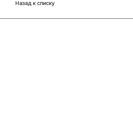
Назад к списку
Интернет-магазин
Компания
Информация
Помощь
8(800)101-58-00
vivat37@mail.ru
г.Иваново,15-й проезд,
д.4 литер "д"