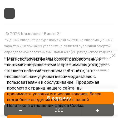
© 2026 Компания "Виват 3"
*Данный интернет-ресурс носит исключительно информационный
характер и ни при каких условиях не является публичной офертой,
определяемой положениями Статьи 437 (2) Гражданского кодекса
Российской Федерации. Для получения подробной информации о
Мы используем файлы cookie, разработанные
наличии и стоимости указанных товаров и (или) услуг, пожалуйста,
нашими специалистами и третьими лицами, для
обращайтесь к менеджерам отдела клиентского обслуживания с
анализа событий на нашем веб-сайте, что
позволяет нам улучшать взаимодействие с
помощью специальной формы связи или по телефону.
пользователями и обслуживание. Продолжая
просмотр страниц нашего сайта, вы
принимаете условия его использования. Более
В корзину
подробные сведения смотрите в нашей
Политике в отношении файлов Cookie
.
Конфиденциальность