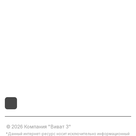
Информация
Помощь
8(800)101-58-00
vivat37@mail.ru
г.Иваново,15-й проезд,
д.4 литер "д"
© 2026 Компания "Виват 3"
*Данный интернет-ресурс носит исключительно информационный