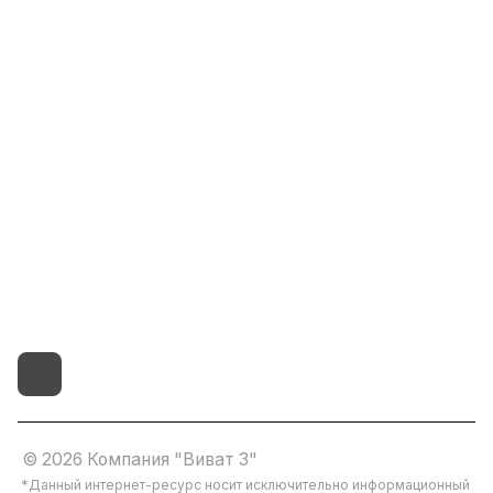
Информация
Помощь
8(800)101-58-00
vivat37@mail.ru
г.Иваново,15-й проезд,
д.4 литер "д"
© 2026 Компания "Виват 3"
*Данный интернет-ресурс носит исключительно информационный