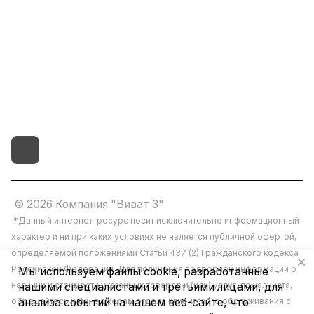
vivat37@mail.ru
г.Иваново,15-й проезд,
д.4 литер "д"
© 2026 Компания "Виват 3"
*Данный интернет-ресурс носит исключительно информационный
характер и ни при каких условиях не является публичной офертой,
определяемой положениями Статьи 437 (2) Гражданского кодекса
Российской Федерации. Для получения подробной информации о
Мы используем файлы cookie, разработанные
наличии и стоимости указанных товаров и (или) услуг, пожалуйста,
нашими специалистами и третьими лицами, для
обращайтесь к менеджерам отдела клиентского обслуживания с
анализа событий на нашем веб-сайте, что