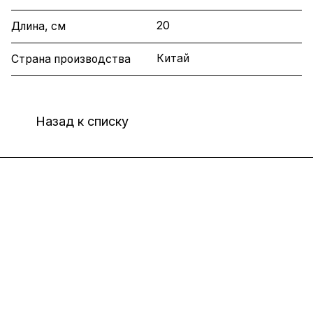
20
Длина, см
Китай
Страна производства
Назад к списку
Интернет-магазин
Компания
Информация
Помощь
8(800)101-58-00