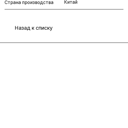
Китай
Страна производства
Назад к списку
Интернет-магазин
Компания
Информация
Помощь
8(800)101-58-00
vivat37@mail.ru