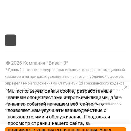
г.Иваново,15-й проезд,
д.4 литер "д"
© 2026 Компания "Виват 3"
*Данный интернет-ресурс носит исключительно информационный
характер и ни при каких условиях не является публичной офертой,
определяемой положениями Статьи 437 (2) Гражданского кодекса
Российской Федерации. Для получения подробной информации о
Мы используем файлы cookie, разработанные
наличии и стоимости указанных товаров и (или) услуг, пожалуйста,
нашими специалистами и третьими лицами, для
обращайтесь к менеджерам отдела клиентского обслуживания с
анализа событий на нашем веб-сайте, что
позволяет нам улучшать взаимодействие с
помощью специальной формы связи или по телефону.
пользователями и обслуживание. Продолжая
просмотр страниц нашего сайта, вы
принимаете условия его использования. Более