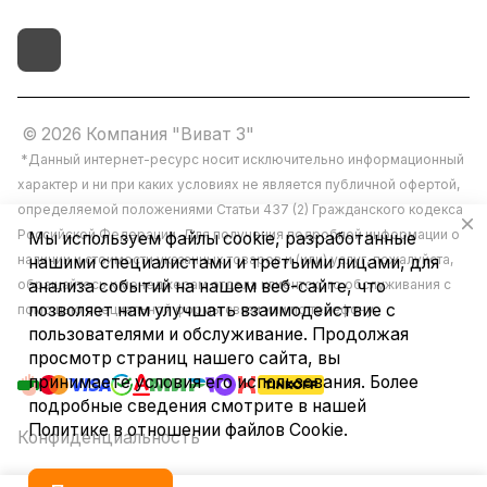
© 2026 Компания "Виват 3"
*Данный интернет-ресурс носит исключительно информационный
характер и ни при каких условиях не является публичной офертой,
определяемой положениями Статьи 437 (2) Гражданского кодекса
Российской Федерации. Для получения подробной информации о
Мы используем файлы cookie, разработанные
наличии и стоимости указанных товаров и (или) услуг, пожалуйста,
нашими специалистами и третьими лицами, для
обращайтесь к менеджерам отдела клиентского обслуживания с
анализа событий на нашем веб-сайте, что
позволяет нам улучшать взаимодействие с
помощью специальной формы связи или по телефону.
пользователями и обслуживание. Продолжая
просмотр страниц нашего сайта, вы
принимаете условия его использования. Более
подробные сведения смотрите в нашей
Политике в отношении файлов Cookie
.
Конфиденциальность