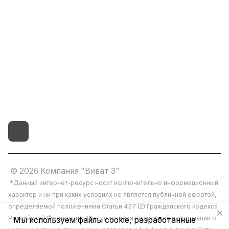
8(800)101-58-00
vivat37@mail.ru
г.Иваново,15-й проезд,
д.4 литер "д"
© 2026 Компания "Виват 3"
*Данный интернет-ресурс носит исключительно информационный
характер и ни при каких условиях не является публичной офертой,
определяемой положениями Статьи 437 (2) Гражданского кодекса
Российской Федерации. Для получения подробной информации о
Мы используем файлы cookie, разработанные