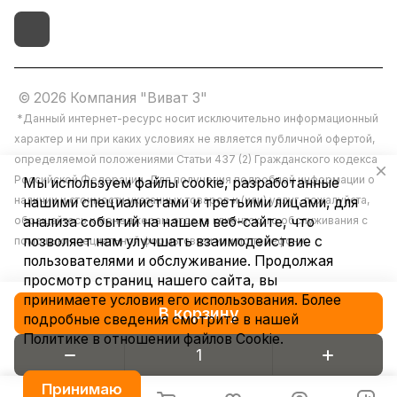
© 2026 Компания "Виват 3"
*Данный интернет-ресурс носит исключительно информационный
характер и ни при каких условиях не является публичной офертой,
определяемой положениями Статьи 437 (2) Гражданского кодекса
Российской Федерации. Для получения подробной информации о
Мы используем файлы cookie, разработанные
наличии и стоимости указанных товаров и (или) услуг, пожалуйста,
нашими специалистами и третьими лицами, для
обращайтесь к менеджерам отдела клиентского обслуживания с
анализа событий на нашем веб-сайте, что
позволяет нам улучшать взаимодействие с
помощью специальной формы связи или по телефону.
пользователями и обслуживание. Продолжая
просмотр страниц нашего сайта, вы
принимаете условия его использования. Более
В корзину
подробные сведения смотрите в нашей
Политике в отношении файлов Cookie
.
Конфиденциальность
Принимаю