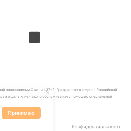
г.Иваново,15-й проезд,
д.4 литер "д"
мой положениями Статьи 437 (2) Гражданского кодекса Российской
жерам отдела клиентского обслуживания с помощью специальной
Принимаю
Конфиденциальность