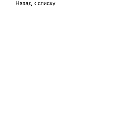
Назад к списку
Интернет-магазин
Компания
Информация
Помощь
8(800)101-58-00
vivat37@mail.ru
г.Иваново,15-й проезд,
д.4 литер "д"