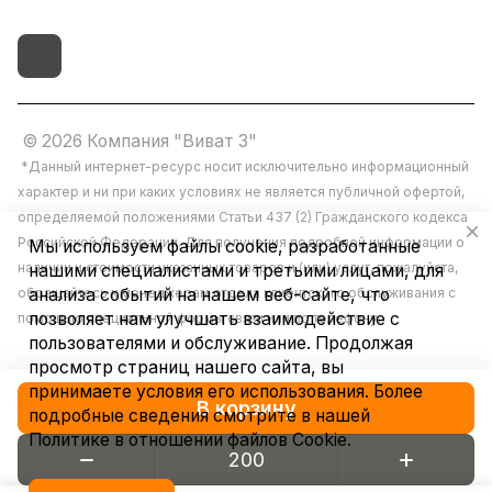
© 2026 Компания "Виват 3"
*Данный интернет-ресурс носит исключительно информационный
характер и ни при каких условиях не является публичной офертой,
определяемой положениями Статьи 437 (2) Гражданского кодекса
Российской Федерации. Для получения подробной информации о
Мы используем файлы cookie, разработанные
наличии и стоимости указанных товаров и (или) услуг, пожалуйста,
нашими специалистами и третьими лицами, для
обращайтесь к менеджерам отдела клиентского обслуживания с
анализа событий на нашем веб-сайте, что
позволяет нам улучшать взаимодействие с
помощью специальной формы связи или по телефону.
пользователями и обслуживание. Продолжая
просмотр страниц нашего сайта, вы
принимаете условия его использования. Более
В корзину
подробные сведения смотрите в нашей
Политике в отношении файлов Cookie
.
Конфиденциальность