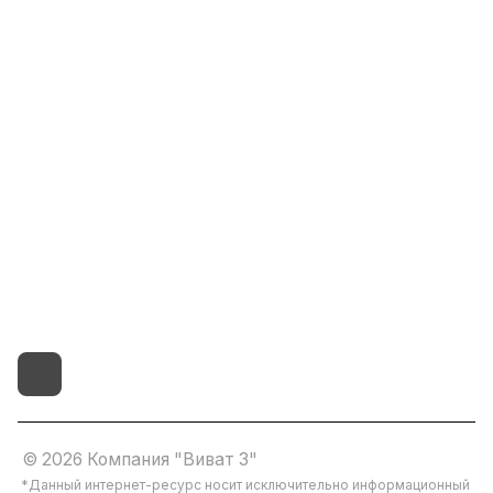
Информация
Помощь
8(800)101-58-00
vivat37@mail.ru
г.Иваново,15-й проезд,
д.4 литер "д"
© 2026 Компания "Виват 3"
*Данный интернет-ресурс носит исключительно информационный