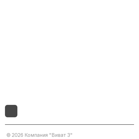
Информация
Помощь
8(800)101-58-00
vivat37@mail.ru
г.Иваново,15-й проезд,
д.4 литер "д"
© 2026 Компания "Виват 3"