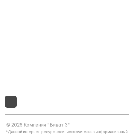
Информация
Помощь
8(800)101-58-00
vivat37@mail.ru
г.Иваново,15-й проезд,
д.4 литер "д"
© 2026 Компания "Виват 3"
*Данный интернет-ресурс носит исключительно информационный