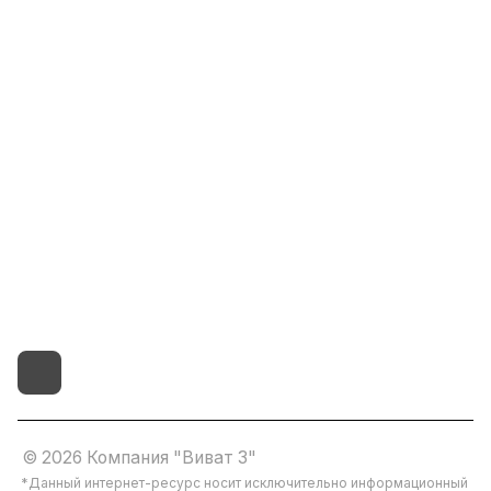
Информация
Помощь
8(800)101-58-00
vivat37@mail.ru
г.Иваново,15-й проезд,
д.4 литер "д"
© 2026 Компания "Виват 3"
*Данный интернет-ресурс носит исключительно информационный