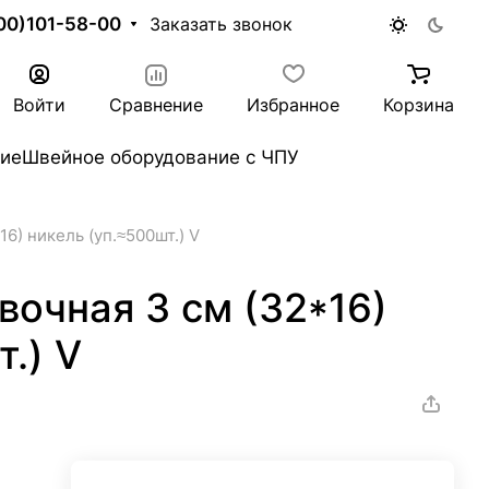
00)101-58-00
Заказать звонок
Войти
Сравнение
Избранное
Корзина
ие
Швейное оборудование с ЧПУ
6) никель (уп.≈500шт.) V
очная 3 см (32*16)
.) V