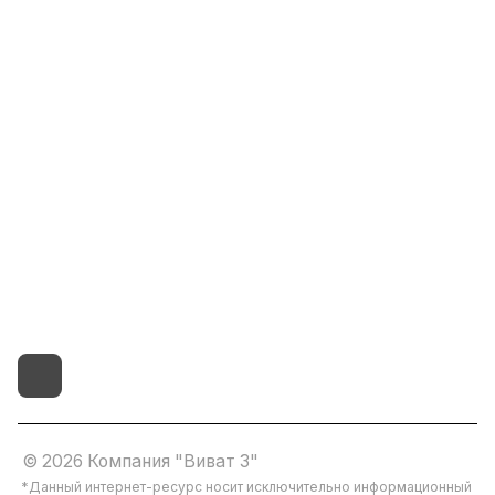
Информация
Помощь
8(800)101-58-00
vivat37@mail.ru
г.Иваново,15-й проезд,
д.4 литер "д"
© 2026 Компания "Виват 3"
*Данный интернет-ресурс носит исключительно информационный