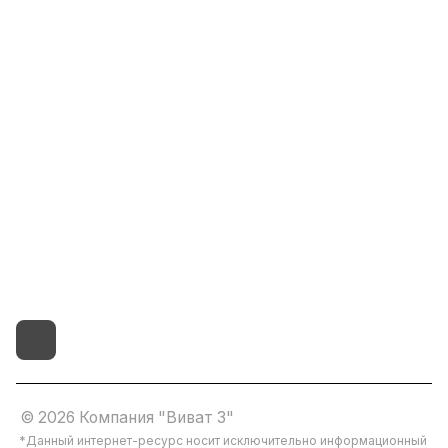
Информация
Помощь
8(800)101-58-00
vivat37@mail.ru
г.Иваново,15-й проезд,
д.4 литер "д"
© 2026 Компания "Виват 3"
*Данный интернет-ресурс носит исключительно информационный