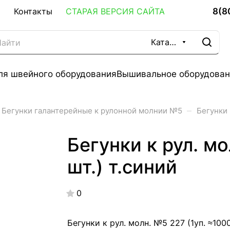
8(8
Контакты
СТАРАЯ ВЕРСИЯ САЙТА
Каталог
ля швейного оборудования
Вышивальное оборудован
–
Бегунки галантерейные к рулонной молнии №5
Бегунки 
Бегунки к рул. мо
шт.) т.синий
0
Бегунки к рул. молн. №5 227 (1уп. ≈100