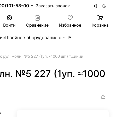
00)101-58-00
Заказать звонок
Войти
Сравнение
Избранное
Корзина
ие
Швейное оборудование с ЧПУ
к рул. молн. №5 227 (1уп. ≈1000 шт.) т.синий
лн. №5 227 (1уп. ≈1000
0