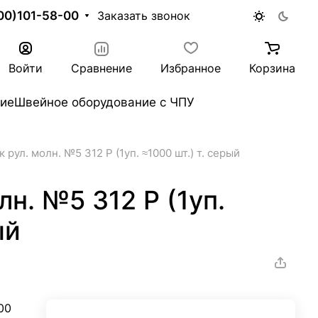
00)101-58-00
Заказать звонок
Войти
Сравнение
Избранное
Корзина
ие
Швейное оборудование с ЧПУ
к рул. молн. №5 312 Р (1уп. ≈1000 шт.) т. серый
лн. №5 312 Р (1уп.
ый
00