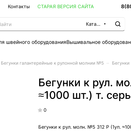
8(8
Контакты
СТАРАЯ ВЕРСИЯ САЙТА
Каталог
ля швейного оборудования
Вышивальное оборудован
–
Бегунки галантерейные к рулонной молнии №5
Бегунки 
Бегунки к рул. мо
≈1000 шт.) т. сер
0
Бегунки к рул. молн. №5 312 Р (1уп. ≈10