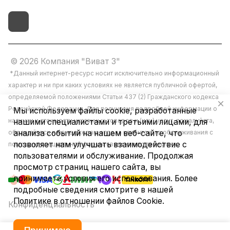
© 2026 Компания "Виват 3"
*Данный интернет-ресурс носит исключительно информационный
характер и ни при каких условиях не является публичной офертой,
определяемой положениями Статьи 437 (2) Гражданского кодекса
Российской Федерации. Для получения подробной информации о
Мы используем файлы cookie, разработанные
наличии и стоимости указанных товаров и (или) услуг, пожалуйста,
нашими специалистами и третьими лицами, для
обращайтесь к менеджерам отдела клиентского обслуживания с
анализа событий на нашем веб-сайте, что
позволяет нам улучшать взаимодействие с
помощью специальной формы связи или по телефону.
пользователями и обслуживание. Продолжая
просмотр страниц нашего сайта, вы
принимаете условия его использования. Более
подробные сведения смотрите в нашей
Политике в отношении файлов Cookie
.
Конфиденциальность