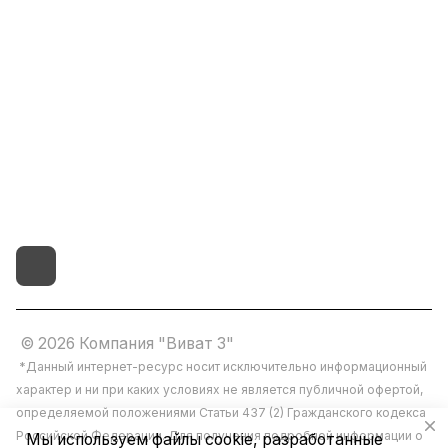
8(800)101-58-00
vivat37@mail.ru
г.Иваново,15-й проезд,
д.4 литер "д"
© 2026 Компания "Виват 3"
*Данный интернет-ресурс носит исключительно информационный
характер и ни при каких условиях не является публичной офертой,
определяемой положениями Статьи 437 (2) Гражданского кодекса
Российской Федерации. Для получения подробной информации о
Мы используем файлы cookie, разработанные