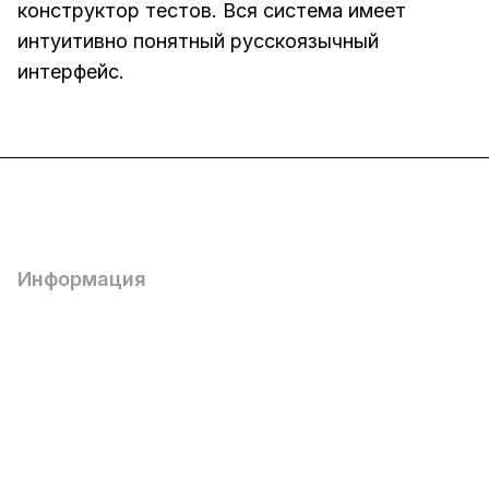
конструктор тестов. Вся система имеет
интуитивно понятный русскоязычный
интерфейс.
Интернет-магазин
Компания
Информация
Помощь
8(800)101-58-00
vivat37@mail.ru