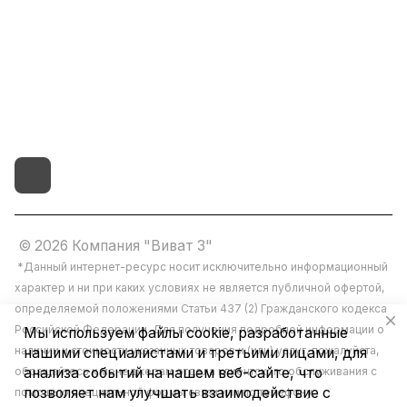
vivat37@mail.ru
г.Иваново,15-й проезд,
д.4 литер "д"
© 2026 Компания "Виват 3"
*Данный интернет-ресурс носит исключительно информационный
характер и ни при каких условиях не является публичной офертой,
определяемой положениями Статьи 437 (2) Гражданского кодекса
Российской Федерации. Для получения подробной информации о
Мы используем файлы cookie, разработанные
наличии и стоимости указанных товаров и (или) услуг, пожалуйста,
нашими специалистами и третьими лицами, для
обращайтесь к менеджерам отдела клиентского обслуживания с
анализа событий на нашем веб-сайте, что
позволяет нам улучшать взаимодействие с
помощью специальной формы связи или по телефону.