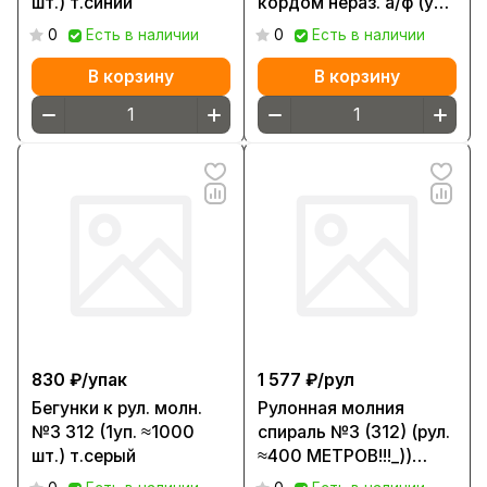
шт.) т.синий
кордом нераз. а/ф (уп
≈10 шт)
0
Есть в наличии
0
Есть в наличии
В корзину
В корзину
830 ₽/
упак
1 577 ₽/
рул
Бегунки к рул. молн.
Рулонная молния
№3 312 (1уп. ≈1000
спираль №3 (312) (рул.
шт.) т.серый
≈400 МЕТРОВ!!!_))
т.серый Р