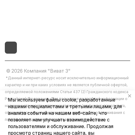
г.Иваново,15-й проезд,
д.4 литер "д"
© 2026 Компания "Виват 3"
*Данный интернет-ресурс носит исключительно информационный
характер и ни при каких условиях не является публичной офертой,
определяемой положениями Статьи 437 (2) Гражданского кодекса
Российской Федерации. Для получения подробной информации о
Мы используем файлы cookie, разработанные
наличии и стоимости указанных товаров и (или) услуг, пожалуйста,
нашими специалистами и третьими лицами, для
обращайтесь к менеджерам отдела клиентского обслуживания с
анализа событий на нашем веб-сайте, что
позволяет нам улучшать взаимодействие с
помощью специальной формы связи или по телефону.
пользователями и обслуживание. Продолжая
просмотр страниц нашего сайта, вы