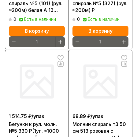
спираль №5 (101) (рул.
спираль №5 (327) (рул.
≈200м) белая А 13
≈200м) Р
ГРАММ
0
Есть в наличии
0
Есть в наличии
В корзину
В корзину
1 514.75 ₽/
упак
68.89 ₽/
упак
Бегунки к рул. молн.
Молнии спираль т3 50
№5 330 Р(1уп. ≈1000
см 513 розовая с