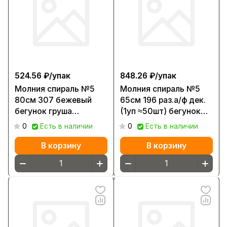
524.56 ₽/
упак
848.26 ₽/
упак
Молния спираль №5
Молния спираль №5
80см 307 бежевый
65см 196 раз.а/ф дек.
бегунок груша
(1уп ≈50шт) бегунок
(уп.≈50шт) Р
под никель
0
Есть в наличии
0
Есть в наличии
В корзину
В корзину