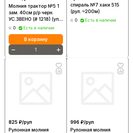
спираль №7 хаки 515
Молния трактор №5 1
(рул. ≈200м)
зам. 40см р/р черн.
УС.ЗВЕНО (# 1218) (уп.
0
Есть в наличии
≈50шт) 322 А
0
Есть в наличии
В корзину
825 ₽/
рул
996 ₽/
рул
Рулонная молния
Рулонная молния