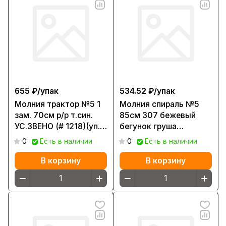
655 ₽/
упак
534.52 ₽/
упак
Молния трактор №5 1
Молния спираль №5
зам. 70см р/р т.син.
85см 307 бежевый
УС.ЗВЕНО (# 1218)(уп.
бегунок груша
≈50шт) 330 А
(уп.≈50шт) Р
0
Есть в наличии
0
Есть в наличии
В корзину
В корзину