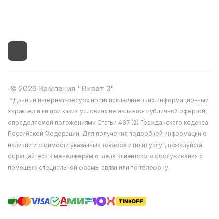
д.4 литер "д"
© 2026 Компания "Виват 3"
*Данный интернет-ресурс носит исключительно информационный
характер и ни при каких условиях не является публичной офертой,
определяемой положениями Статьи 437 (2) Гражданского кодекса
Российской Федерации. Для получения подробной информации о
Мы используем файлы cookie, разработанные
наличии и стоимости указанных товаров и (или) услуг, пожалуйста,
нашими специалистами и третьими лицами, для
обращайтесь к менеджерам отдела клиентского обслуживания с
анализа событий на нашем веб-сайте, что
позволяет нам улучшать взаимодействие с
помощью специальной формы связи или по телефону.
пользователями и обслуживание. Продолжая
просмотр страниц нашего сайта, вы
принимаете условия его использования. Более
подробные сведения смотрите в нашей