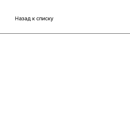
Назад к списку
Интернет-магазин
Компания
Информация
Помощь
8(800)101-58-00
vivat37@mail.ru
г.Иваново,15-й проезд,