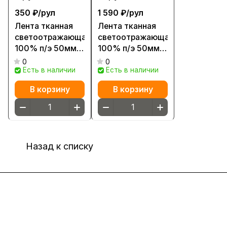
350 ₽/
рул
1 590 ₽/
рул
Лента тканная
Лента тканная
светоотражающая
светоотражающая
100% п/э 50мм
100% п/э 50мм
(рул. ≈100м) Е
(рул. ≈300м)
0
0
Есть в наличии
Есть в наличии
В корзину
В корзину
Назад к списку
Интернет-магазин
Компания