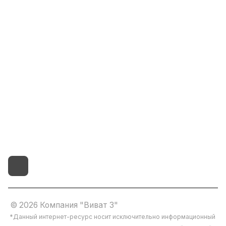
Информация
Помощь
8(800)101-58-00
vivat37@mail.ru
г.Иваново,15-й проезд,
д.4 литер "д"
© 2026 Компания "Виват 3"
*Данный интернет-ресурс носит исключительно информационный