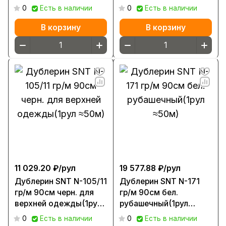
≈50м)
≈50м)
0
Есть в наличии
0
Есть в наличии
В корзину
В корзину
11 029.20 ₽/
рул
19 577.88 ₽/
рул
Дублерин SNT N-105/11
Дублерин SNT N-171
гр/м 90см черн. для
гр/м 90см бел.
верхней одежды(1рул
рубашечный(1рул
≈50м)
≈50м)
0
Есть в наличии
0
Есть в наличии