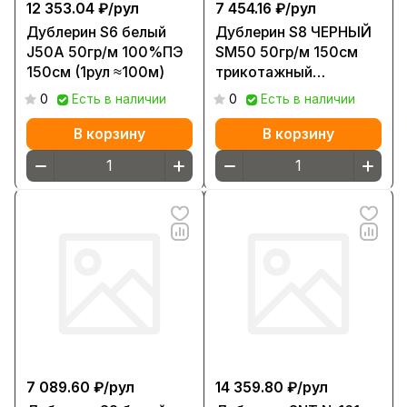
12 353.04 ₽/
рул
7 454.16 ₽/
рул
Дублерин S6 белый
Дублерин S8 ЧЕРНЫЙ
J50A 50гр/м 100%ПЭ
SM50 50гр/м 150см
150см (1рул ≈100м)
трикотажный
стрейч(1рул ≈100м)
0
Есть в наличии
0
Есть в наличии
В корзину
В корзину
7 089.60 ₽/
рул
14 359.80 ₽/
рул