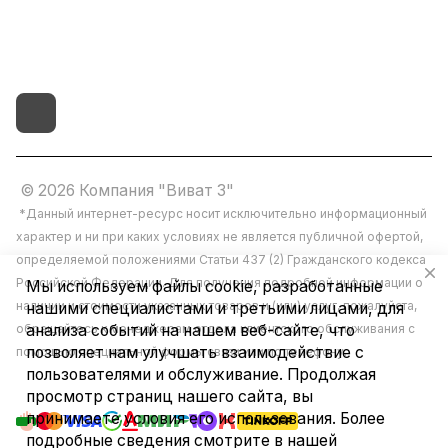
д.4 литер "д"
© 2026 Компания "Виват 3"
*Данный интернет-ресурс носит исключительно информационный
характер и ни при каких условиях не является публичной офертой,
определяемой положениями Статьи 437 (2) Гражданского кодекса
Российской Федерации. Для получения подробной информации о
Мы используем файлы cookie, разработанные
наличии и стоимости указанных товаров и (или) услуг, пожалуйста,
нашими специалистами и третьими лицами, для
обращайтесь к менеджерам отдела клиентского обслуживания с
анализа событий на нашем веб-сайте, что
позволяет нам улучшать взаимодействие с
помощью специальной формы связи или по телефону.
пользователями и обслуживание. Продолжая
просмотр страниц нашего сайта, вы
принимаете условия его использования. Более
подробные сведения смотрите в нашей