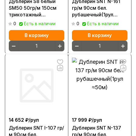
Дублерин S8 белый
Дублерин SNT N-161
SM50 50гр/м 150см
гр/м 90см бел.
трикотажный
рубашечный(1рул
стрейч(1рул ≈100м)
≈50м)
0
Есть в наличии
0
Есть в наличии
В корзину
В корзину
14 652 ₽/
рул
17 999 ₽/
рул
Дублерин SNT I-107 гр/
Дублерин SNT N-137
м 90см бел.
гр/м 90см бел.