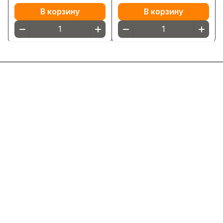
В корзину
В корзину
Интернет-магазин
Компания
Информация
Помощь
8(800)101-58-00
vivat37@mail.ru
г.Иваново,15-й проезд,