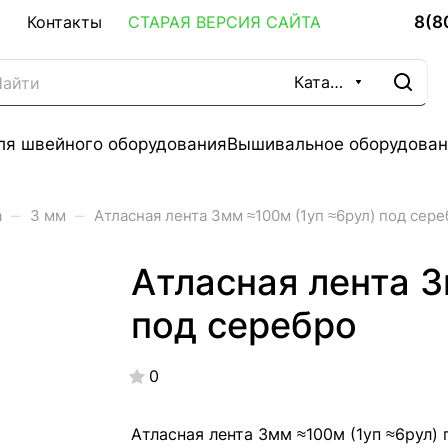
8(8
Контакты
СТАРАЯ ВЕРСИЯ САЙТА
Каталог
ля швейного оборудования
Вышивальное оборудован
–
–
а
3 мм
Атласная лента 3мм ≈100м (1уп ≈6рул) под сер
Атласная лента 3
под серебро
0
Атласная лента 3мм ≈100м (1уп ≈6рул) 