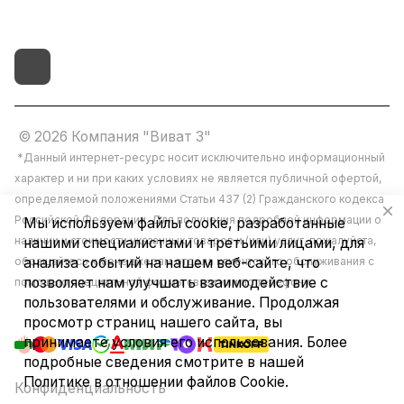
© 2026 Компания "Виват 3"
*Данный интернет-ресурс носит исключительно информационный
характер и ни при каких условиях не является публичной офертой,
определяемой положениями Статьи 437 (2) Гражданского кодекса
Российской Федерации. Для получения подробной информации о
Мы используем файлы cookie, разработанные
наличии и стоимости указанных товаров и (или) услуг, пожалуйста,
нашими специалистами и третьими лицами, для
обращайтесь к менеджерам отдела клиентского обслуживания с
анализа событий на нашем веб-сайте, что
позволяет нам улучшать взаимодействие с
помощью специальной формы связи или по телефону.
пользователями и обслуживание. Продолжая
просмотр страниц нашего сайта, вы
принимаете условия его использования. Более
подробные сведения смотрите в нашей
Политике в отношении файлов Cookie
.
Конфиденциальность