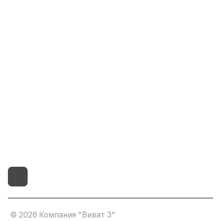
Информация
Помощь
8(800)101-58-00
vivat37@mail.ru
г.Иваново,15-й проезд,
д.4 литер "д"
© 2026 Компания "Виват 3"