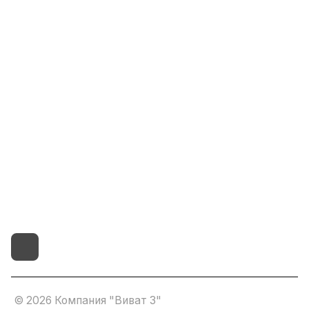
Информация
Помощь
8(800)101-58-00
vivat37@mail.ru
г.Иваново,15-й проезд,
д.4 литер "д"
© 2026 Компания "Виват 3"