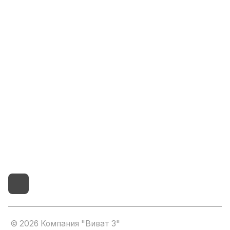
Информация
Помощь
8(800)101-58-00
vivat37@mail.ru
г.Иваново,15-й проезд,
д.4 литер "д"
© 2026 Компания "Виват 3"