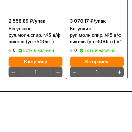
2 558.89 ₽/
упак
3 070.17 ₽/
упак
Бегунки к
Бегунки к
рул.молн.спир. №5 а/ф
рул.молн.спир. №5 а/ф
никель (уп.≈500шт)
никель (уп.≈500шт) V1
Е0290-1016
0
Есть в наличии
0
Есть в наличии
В корзину
В корзину
Интернет-магазин
Компания
Информация