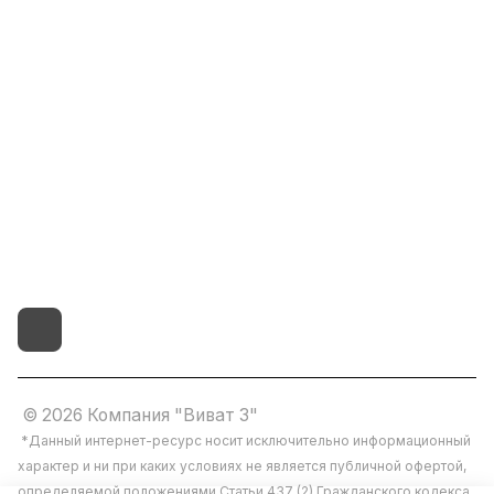
Помощь
8(800)101-58-00
vivat37@mail.ru
г.Иваново,15-й проезд,
д.4 литер "д"
© 2026 Компания "Виват 3"
*Данный интернет-ресурс носит исключительно информационный
характер и ни при каких условиях не является публичной офертой,
определяемой положениями Статьи 437 (2) Гражданского кодекса