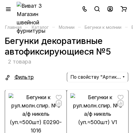
–
–
–
–
Главная
Каталог
Молнии
Бегунки к молнии
Бегунки декоративные
автофиксирующиеся №5
2 товара
Фильтр
По свойству "Артикул" (убывание)