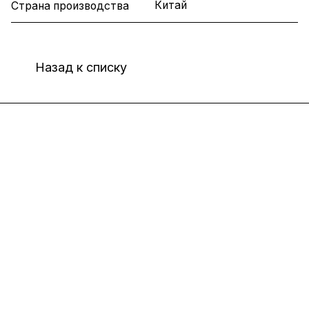
Китай
Страна производства
Назад к списку
Интернет-магазин
Компания
Информация
Помощь
8(800)101-58-00
vivat37@mail.ru