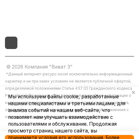
г.Иваново,15-й проезд,
д.4 литер "д"
© 2026 Компания "Виват 3"
*Данный интернет-ресурс носит исключительно информационный
характер и ни при каких условиях не является публичной офертой,
определяемой положениями Статьи 437 (2) Гражданского кодекса
Российской Федерации. Для получения подробной информации о
Мы используем файлы cookie, разработанные
наличии и стоимости указанных товаров и (или) услуг, пожалуйста,
нашими специалистами и третьими лицами, для
обращайтесь к менеджерам отдела клиентского обслуживания с
анализа событий на нашем веб-сайте, что
позволяет нам улучшать взаимодействие с
помощью специальной формы связи или по телефону.
пользователями и обслуживание. Продолжая
просмотр страниц нашего сайта, вы
принимаете условия его использования. Более