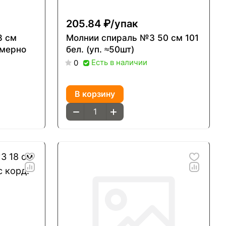
205.84 ₽/
упак
8 см
Молнии спираль №3 50 см 101
имерно
бел. (уп. ≈50шт)
Есть в наличии
0
В корзину