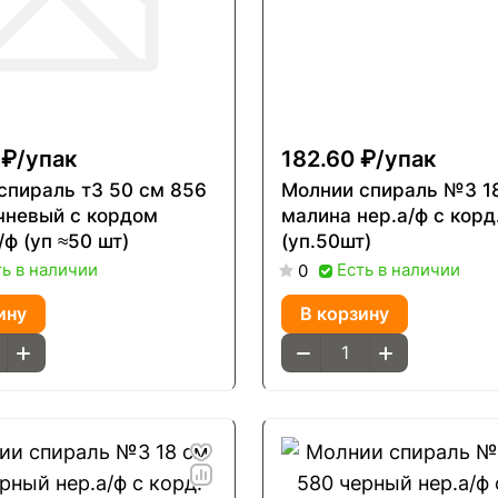
 ₽/
упак
182.60 ₽/
упак
спираль т3 50 см 856
Молнии спираль №3 18
чневый с кордом
малина нер.а/ф с корд
/ф (уп ≈50 шт)
(уп.50шт)
ть в наличии
Есть в наличии
0
ину
В корзину