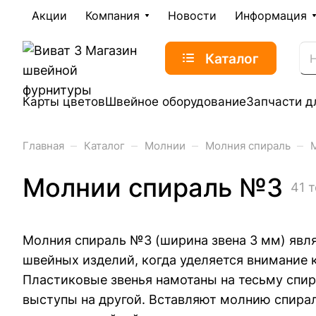
Акции
Компания
Новости
Информация
Каталог
Карты цветов
Швейное оборудование
Запчасти д
–
–
–
–
Главная
Каталог
Молнии
Молния спираль
Молнии спираль №3
41 
Молния спираль №3 (ширина звена 3 мм) явл
швейных изделий, когда уделяется внимание 
Пластиковые звенья намотаны на тесьму спир
выступы на другой. Вставляют молнию спирал