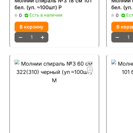
Молнии спираль №3 18 см 101
Молнии 
бел. (уп. ≈100шт) Р
бел. (уп
Есть в наличии
Ес
0
0
В корзину
В корз