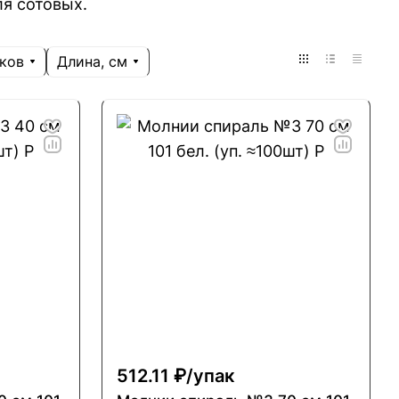
я сотовых.
нков
Длина, см
512.11 ₽/
упак