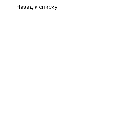
Назад к списку
Интернет-магазин
Компания
Информация
Помощь
8(800)101-58-00
vivat37@mail.ru
г.Иваново,15-й проезд,
д.4 литер "д"