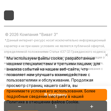
© 2026 Компания "Виват 3"
*Данный интернет-ресурс носит исключительно информационный
характер и ни при каких условиях не является публичной офертой,
определяемой положениями Статьи 437 (2) Гражданского кодекса
Российской Федерации. Для получения подробной информации о
Мы используем файлы cookie, разработанные
наличии и стоимости указанных товаров и (или) услуг, пожалуйста,
нашими специалистами и третьими лицами, для
обращайтесь к менеджерам отдела клиентского обслуживания с
анализа событий на нашем веб-сайте, что
позволяет нам улучшать взаимодействие с
помощью специальной формы связи или по телефону.
пользователями и обслуживание. Продолжая
просмотр страниц нашего сайта, вы
принимаете условия его использования. Более
В корзину
подробные сведения смотрите в нашей
Политике в отношении файлов Cookie
.
Конфиденциальность