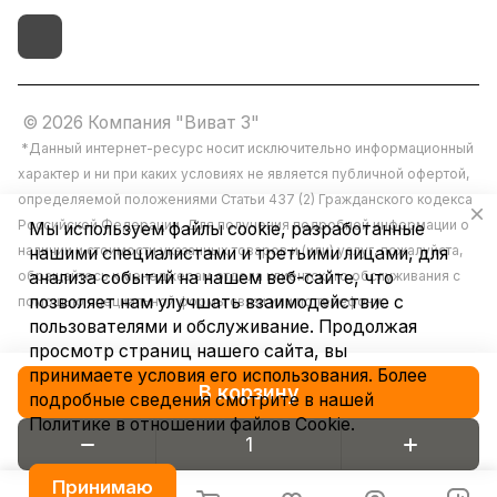
© 2026 Компания "Виват 3"
*Данный интернет-ресурс носит исключительно информационный
характер и ни при каких условиях не является публичной офертой,
определяемой положениями Статьи 437 (2) Гражданского кодекса
Российской Федерации. Для получения подробной информации о
Мы используем файлы cookie, разработанные
наличии и стоимости указанных товаров и (или) услуг, пожалуйста,
нашими специалистами и третьими лицами, для
обращайтесь к менеджерам отдела клиентского обслуживания с
анализа событий на нашем веб-сайте, что
позволяет нам улучшать взаимодействие с
помощью специальной формы связи или по телефону.
пользователями и обслуживание. Продолжая
просмотр страниц нашего сайта, вы
принимаете условия его использования. Более
В корзину
подробные сведения смотрите в нашей
Политике в отношении файлов Cookie
.
Конфиденциальность
Принимаю