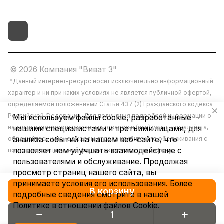
© 2026 Компания "Виват 3"
*Данный интернет-ресурс носит исключительно информационный
характер и ни при каких условиях не является публичной офертой,
определяемой положениями Статьи 437 (2) Гражданского кодекса
Российской Федерации. Для получения подробной информации о
Мы используем файлы cookie, разработанные
наличии и стоимости указанных товаров и (или) услуг, пожалуйста,
нашими специалистами и третьими лицами, для
обращайтесь к менеджерам отдела клиентского обслуживания с
анализа событий на нашем веб-сайте, что
позволяет нам улучшать взаимодействие с
помощью специальной формы связи или по телефону.
пользователями и обслуживание. Продолжая
просмотр страниц нашего сайта, вы
принимаете условия его использования. Более
В корзину
подробные сведения смотрите в нашей
Политике в отношении файлов Cookie
.
Конфиденциальность