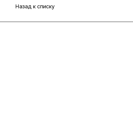
Назад к списку
Интернет-магазин
Компания
Информация
Помощь
8(800)101-58-00
vivat37@mail.ru
г.Иваново,15-й проезд,
д.4 литер "д"