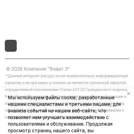
г.Иваново,15-й проезд,
д.4 литер "д"
© 2026 Компания "Виват 3"
*Данный интернет-ресурс носит исключительно информационный
характер и ни при каких условиях не является публичной офертой,
определяемой положениями Статьи 437 (2) Гражданского кодекса
Российской Федерации. Для получения подробной информации о
Мы используем файлы cookie, разработанные
наличии и стоимости указанных товаров и (или) услуг, пожалуйста,
нашими специалистами и третьими лицами, для
обращайтесь к менеджерам отдела клиентского обслуживания с
анализа событий на нашем веб-сайте, что
позволяет нам улучшать взаимодействие с
помощью специальной формы связи или по телефону.
пользователями и обслуживание. Продолжая
просмотр страниц нашего сайта, вы