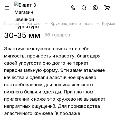
–
–
–
Главная
Каталог
Кружево, шитье, ткань
Кружев
30-35 мм
56 товаров
Эластичное кружево сочетает в себе
мягкость, прочность и красоту, благодаря
своей упругости оно долго не теряет
первоначальную форму. Эти замечательные
качества и сделали эластичное кружево
востребованным для пошива женского
нижнего белья и одежды. При плотном
прилегании к коже это кружево не вызывает
неприятных ощущений. Для производства
эластичного кружева (в продаже