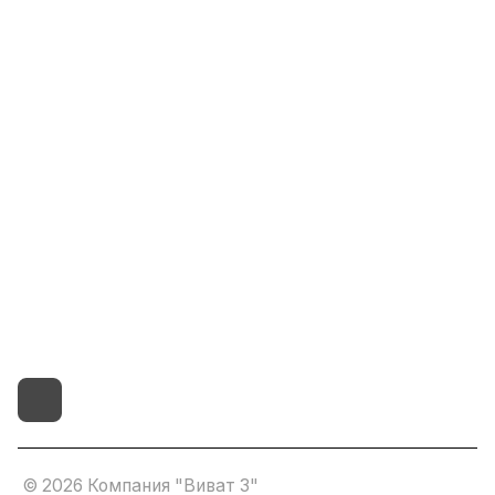
Информация
Помощь
8(800)101-58-00
vivat37@mail.ru
г.Иваново,15-й проезд,
д.4 литер "д"
© 2026 Компания "Виват 3"