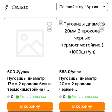
Фильтр
По свойству "Артикул" (убывание)
600 ₽/
упак
588 ₽/
упак
Пуговицы диаметр
Пуговицы диаметр
17мм 2 прокола белые
20мм 2 прокола
термохимстойкие (
черные
≈1000шт/уп)
термохимстойкие.(
0
Есть в наличии
0
Есть в наличии
≈1000шт/уп)
В корзину
В корзину