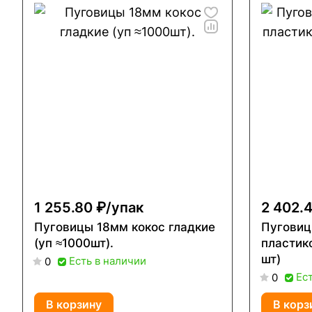
1 255.80 ₽/
упак
2 402.4
Пуговицы 18мм кокос гладкие
Пуговицы 18 
(уп ≈1000шт).
пластик
шт)
Есть в наличии
0
Ес
0
В корзину
В корз