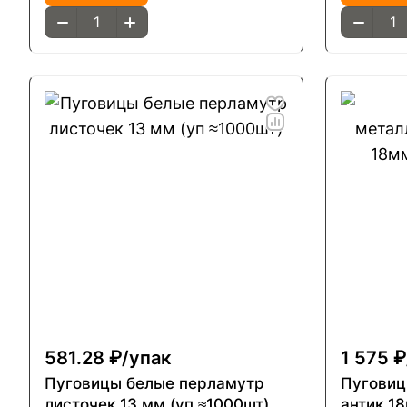
581.28 ₽/
упак
1 575 ₽
Пуговицы белые перламутр
Пуговиц
листочек 13 мм (уп ≈1000шт)
антик 1