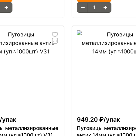
/
упак
949.20 ₽/
упак
ы металлизированные
Пуговицы металлизир
8мм (уп ≈1000шт) V31
антик 14мм (уп ≈1000ш