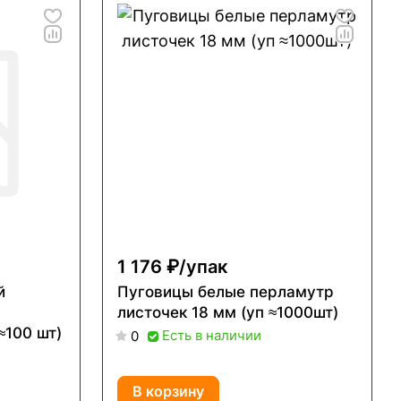
1 176 ₽/
упак
й
Пуговицы белые перламутр
листочек 18 мм (уп ≈1000шт)
а ножке (уп ≈100 шт)
Есть в наличии
0
В корзину