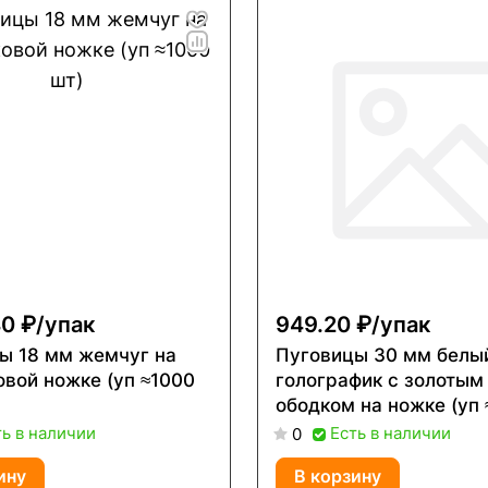
0 ₽/
упак
949.20 ₽/
упак
мм жемчуг на
Пуговицы 30 мм белы
овой ножке (уп ≈1000
голографик с золотым
ободком н
ть в наличии
Есть в наличии
0
ину
В корзину