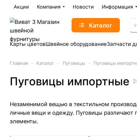
Акции
Компания
Новости
Информация
Каталог
Карты цветов
Швейное оборудование
Запчасти д
–
–
–
Главная
Каталог
Пуговицы
Пуговицы импорт
Пуговицы импортные
2
Незаменимой вещью в текстильном производс
личные вещи и одежду. Пуговицы различают по
элементы.