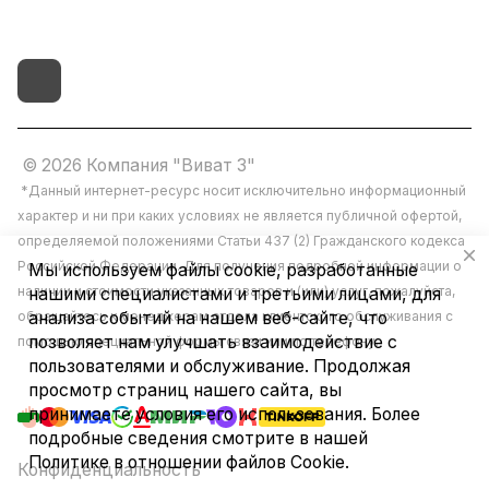
© 2026 Компания "Виват 3"
*Данный интернет-ресурс носит исключительно информационный
характер и ни при каких условиях не является публичной офертой,
определяемой положениями Статьи 437 (2) Гражданского кодекса
Российской Федерации. Для получения подробной информации о
Мы используем файлы cookie, разработанные
наличии и стоимости указанных товаров и (или) услуг, пожалуйста,
нашими специалистами и третьими лицами, для
обращайтесь к менеджерам отдела клиентского обслуживания с
анализа событий на нашем веб-сайте, что
позволяет нам улучшать взаимодействие с
помощью специальной формы связи или по телефону.
пользователями и обслуживание. Продолжая
просмотр страниц нашего сайта, вы
принимаете условия его использования. Более
подробные сведения смотрите в нашей
Политике в отношении файлов Cookie
.
Конфиденциальность