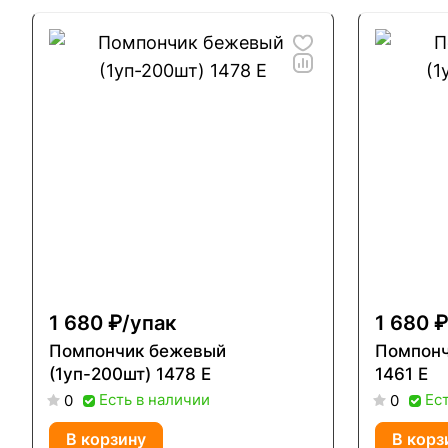
1 680 ₽/
упак
1 680 ₽
Помпончик бежевый
Помпонч
(1уп-200шт) 1478 Е
1461 Е
Есть в наличии
Ес
0
0
В корзину
В корз