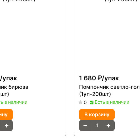
/
упак
1 680 ₽/
упак
ик бирюза
Помпончик светло-гол
0шт)
(1уп-200шт)
ть в наличии
Есть в наличии
0
ину
В корзину