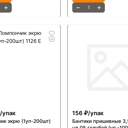
/
упак
156 ₽/
упак
ик экрю (1уп-200шт)
Бантики пришивные 3
цв.05 голубой (уп.-10