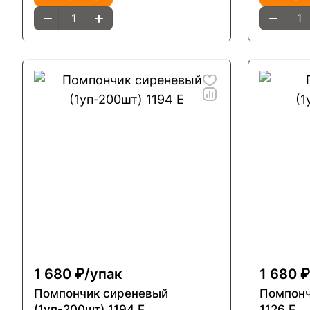
1 680 ₽/
упак
1 680 ₽
Помпончик сиреневый
Помпонч
(1уп-200шт) 1194 Е
1126 Е