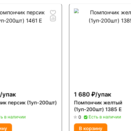
/
упак
1 680 ₽/
упак
ик персик (1уп-200шт)
Помпончик желтый
(1уп-200шт) 1385 Е
ть в наличии
Есть в наличии
0
ину
В корзину