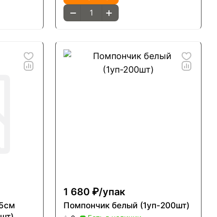
1 680 ₽/
упак
,5см
Помпончик белый (1уп-200шт)
0шт)