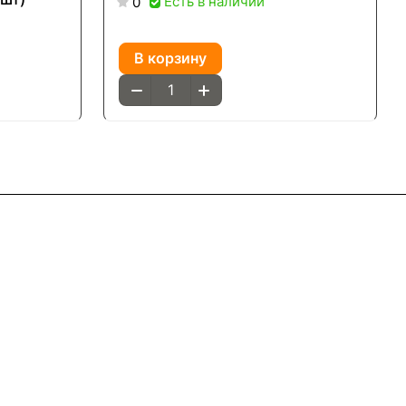
Есть в наличии
0
В корзину
Контакты
8(800)101-58-00
vivat37@mail.ru
г.Иваново,15-й проезд,