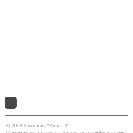
Информация
Помощь
8(800)101-58-00
vivat37@mail.ru
г.Иваново,15-й проезд,
д.4 литер "д"
© 2026 Компания "Виват 3"
*Данный интернет-ресурс носит исключительно информационный