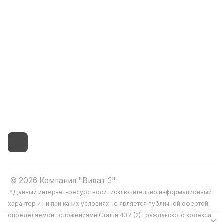
8(800)101-58-00
vivat37@mail.ru
г.Иваново,15-й проезд,
д.4 литер "д"
© 2026 Компания "Виват 3"
*Данный интернет-ресурс носит исключительно информационный
характер и ни при каких условиях не является публичной офертой,
определяемой положениями Статьи 437 (2) Гражданского кодекса