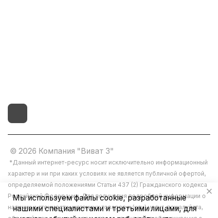
8(800)101-58-00
vivat37@mail.ru
г.Иваново,15-й проезд,
д.4 литер "д"
© 2026 Компания "Виват 3"
*Данный интернет-ресурс носит исключительно информационный
характер и ни при каких условиях не является публичной офертой,
определяемой положениями Статьи 437 (2) Гражданского кодекса
Российской Федерации. Для получения подробной информации о
Мы используем файлы cookie, разработанные
наличии и стоимости указанных товаров и (или) услуг, пожалуйста,
нашими специалистами и третьими лицами, для