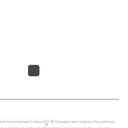
8(800)101-58-00
vivat37@mail.ru
г.Иваново,15-й проезд,
д.4 литер "д"
мой положениями Статьи 437 (2) Гражданского кодекса Российской