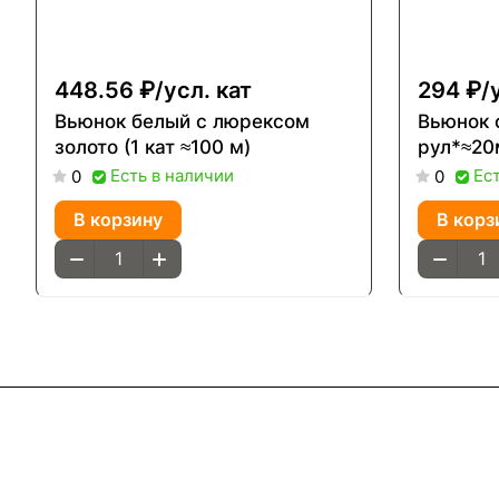
448.56 ₽/
усл. кат
294 ₽/
Вьюнок белый с люрексом
Вьюнок 
золото (1 кат ≈100 м)
рул*≈20
Есть в наличии
Ес
0
0
В корзину
В корз
Интернет-магазин
Компания