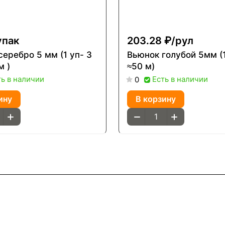
упак
203.28 ₽/
рул
серебро 5 мм (1 уп- 3
Вьюнок голубой 5мм (
м )
≈50 м)
ть в наличии
Есть в наличии
0
ину
В корзину
Информация
Помощь