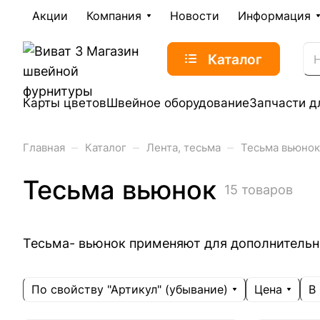
Акции
Компания
Новости
Информация
Каталог
Карты цветов
Швейное оборудование
Запчасти д
–
–
–
Главная
Каталог
Лента, тесьма
Тесьма вьюнок
Тесьма вьюнок
15 товаров
Тесьма- вьюнок применяют для дополнительно
По свойству "Артикул" (убывание)
Цена
В