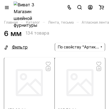
–
–
–
Главная
Каталог
Лента, тесьма
Атласная лента
6 мм
134 товара
Фильтр
По свойству "Артикул" (убывание)