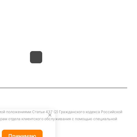
vivat37@mail.ru
г.Иваново,15-й проезд,
д.4 литер "д"
мой положениями Статьи 437 (2) Гражданского кодекса Российской
жерам отдела клиентского обслуживания с помощью специальной
Принимаю