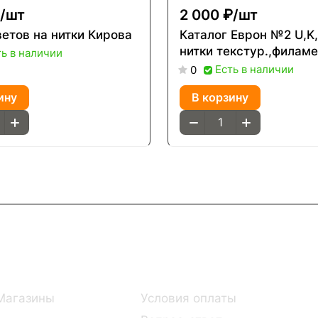
/
шт
2 000 ₽/
шт
ветов на нитки Кирова
Каталог Еврон №2 U,K
нитки текстур.,филаме
ть в наличии
Есть в наличии
0
ину
В корзину
Информация
Помощь
Магазины
Условия оплаты